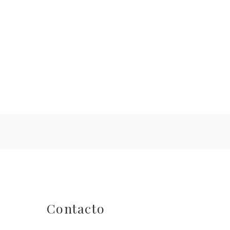
q
c
Contacto