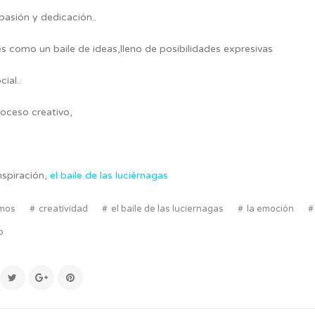
pasión y dedicación..
es como un baile de ideas,lleno de posibilidades expresivas
ial..
oceso creativo,
nspiración,
el baile de las luciérnagas
emos
creatividad
el baile de las luciernagas
la emoción
o