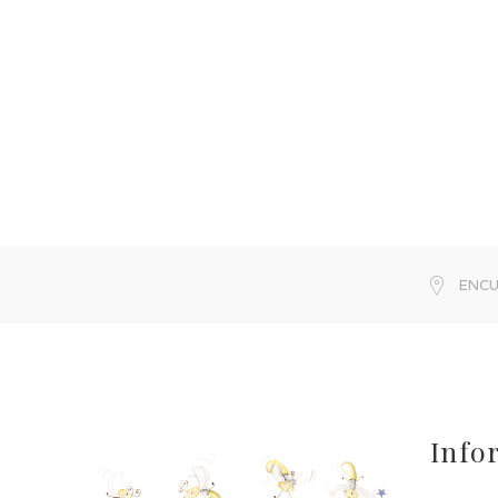
ENCU
Info