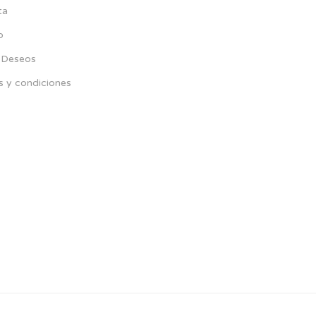
ta
p
e Deseos
s y condiciones