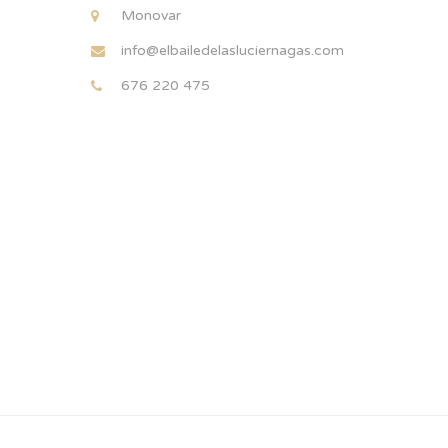
Monovar
info@elbailedelasluciernagas.com
676 220 475