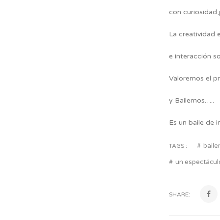
con curiosidad,
La creatividad 
e interacción soc
Valoremos el pr
y Bailemos…..
Es un baile de i
bail
TAGS :
un espectácul
SHARE: