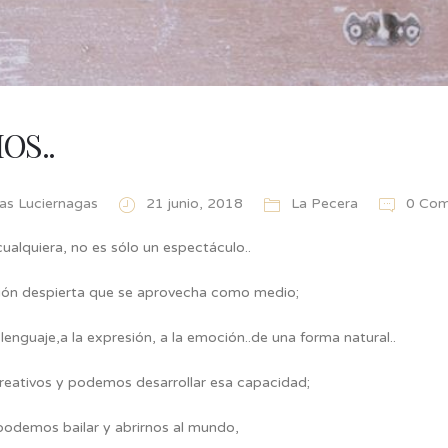
OS..
 las Luciernagas
21 junio, 2018
La Pecera
0 Co
cualquiera, no es sólo un espectáculo..
ión despierta que se aprovecha como medio;
 lenguaje,a la expresión, a la emoción..de una forma natural..
eativos y podemos desarrollar esa capacidad;
podemos bailar y abrirnos al mundo,