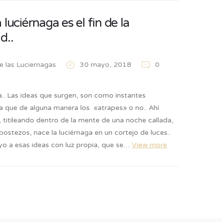
 luciérnaga es el fin de la
d..
de las Luciernagas
30 mayo, 2018
0
.. Las ideas que surgen, son como instantes
a que de alguna manera los «atrapes» o no.. Ahí
, titileando dentro de la mente de una noche callada,
 bostezos, nace la luciérnaga en un cortejo de luces..
 yo a esas ideas con luz propia, que se…
View more