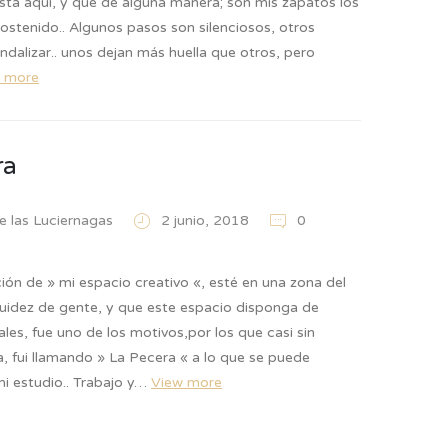
sta aquí, y que de alguna manera; son mis zapatos los
ostenido.. Algunos pasos son silenciosos, otros
dalizar.. unos dejan más huella que otros, pero
 more
ra
de las Luciernagas
2 junio, 2018
0
ión de » mi espacio creativo «, esté en una zona del
luidez de gente, y que este espacio disponga de
ales, fue uno de los motivos,por los que casi sin
, fui llamando » La Pecera « a lo que se puede
mi estudio.. Trabajo y…
View more