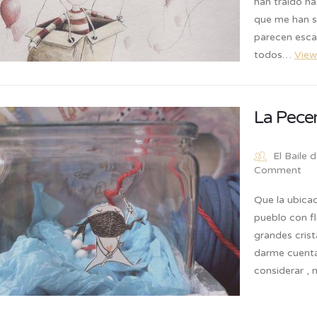
han traído ha
que me han s
parecen escan
todos…
View
La Pece
El Baile 
Comment
Que la ubicac
pueblo con f
grandes crist
darme cuenta
considerar , 