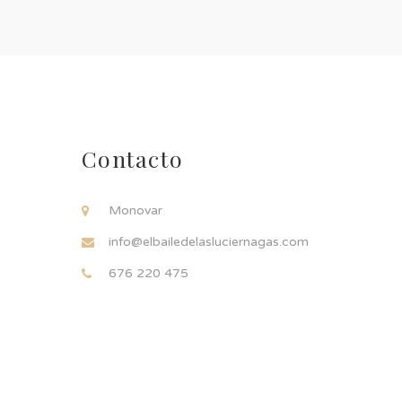
Contacto
Monovar
info@elbailedelasluciernagas.com
676 220 475