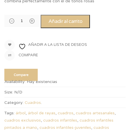
combina perfectamente con el de tonos rosas
Añadir al carrito
AÑADIR A LA LISTA DE DESEOS
COMPARE
Compare
Availability:
Hay existencias
Size:
N/D
Category:
Cuadros
.
Tags:
árbol
,
árbol de rayas
,
cuadros
,
cuadros artesanales
,
cuadros exclusivos
,
cuadros infantiles
,
cuadros infantiles
pintados a mano
,
cuadros infantiles-juveniles
,
cuadros