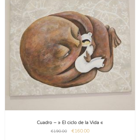
Cuadro – » El ciclo de la Vida «
€
160.00
€
190.00