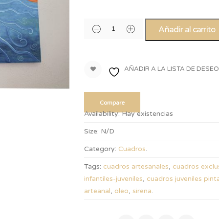
Añadir al carrito
AÑADIR A LA LISTA DE DESE
Compare
Availability:
Hay existencias
Size:
N/D
Category:
Cuadros
.
Tags:
cuadros artesanales
,
cuadros exclu
infantiles-juveniles
,
cuadros juveniles pin
arteanal
,
oleo
,
sirena
.