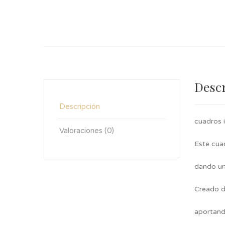
Desc
Descripción
cuadros i
Valoraciones (0)
Este cua
dando un 
Creado d
aportando