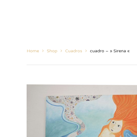
Home
Shop
Cuadros
cuadro – » Sirena «