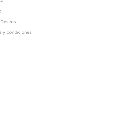
ta
p
e Deseos
s y condiciones