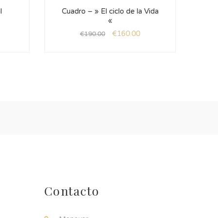
l
Cuadro – » El ciclo de la Vida
«
€
160.00
€
190.00
Contacto