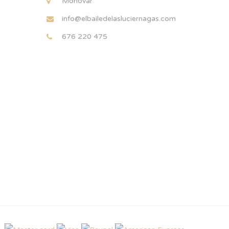
Monovar
info@elbailedelasluciernagas.com
676 220 475