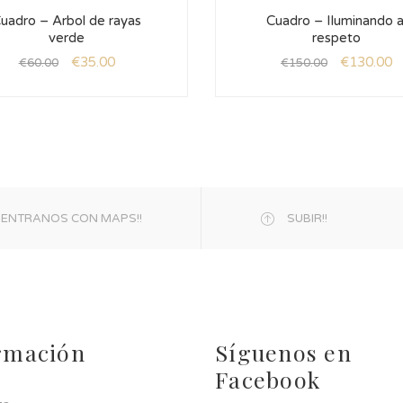
uadro – Arbol de rayas
Cuadro – Iluminando a
verde
respeto
€
35.00
€
130.00
€
60.00
€
150.00
ENTRANOS CON MAPS!!
SUBIR!!
rmación
Síguenos en
Facebook