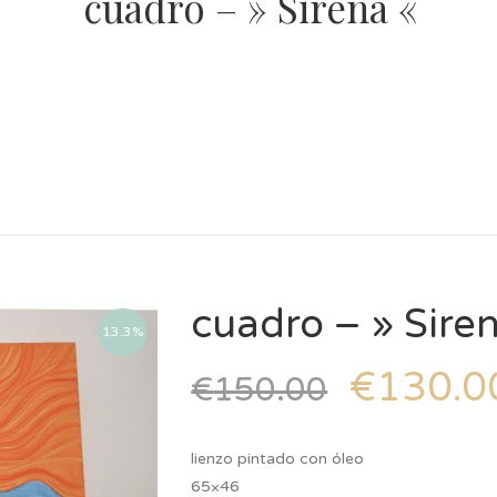
cuadro – » Sirena «
cuadro – » Sire
13.3%
€
130.0
€
150.00
lienzo pintado con óleo
65×46