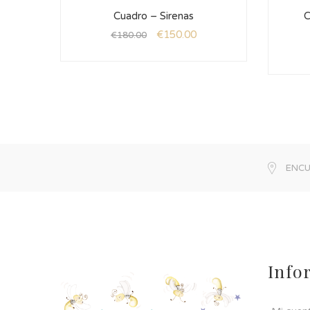
Cuadro – Sirenas
C
€
150.00
€
180.00
ENCU
Info