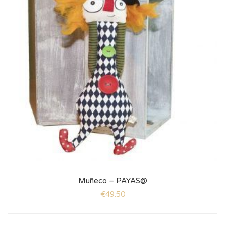
Muñeco – PAYAS@
€
49.50