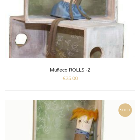
Muñeco ROLLS -2
€
25.00
SOLD