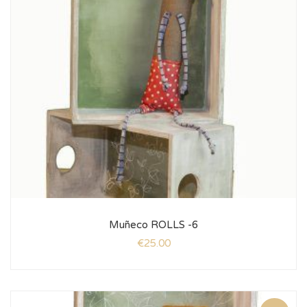
Muñeco ROLLS -6
€
25.00