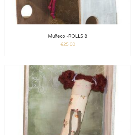
Muñeco -ROLLS 8
€
25.00