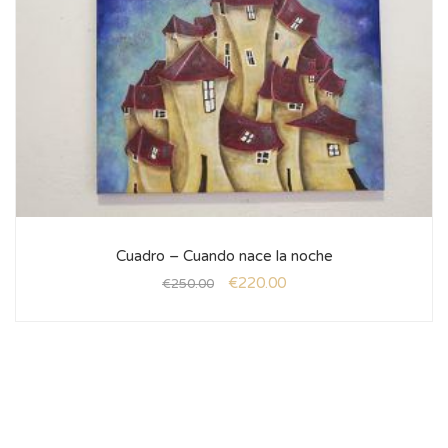
Cuadro – Cuando nace la noche
€
220.00
€
250.00