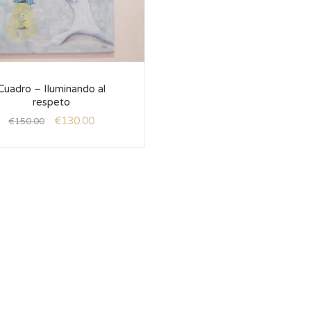
Cuadro – Iluminando al
respeto
€
130.00
€
150.00