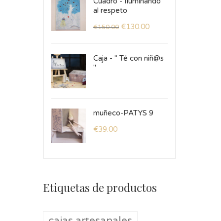
Cuadro - Iluminando
al respeto
€
130.00
€
150.00
Caja - " Té con niñ@s
"
muñeco-PATYS 9
€
39.00
Etiquetas de productos
cajas artesanales