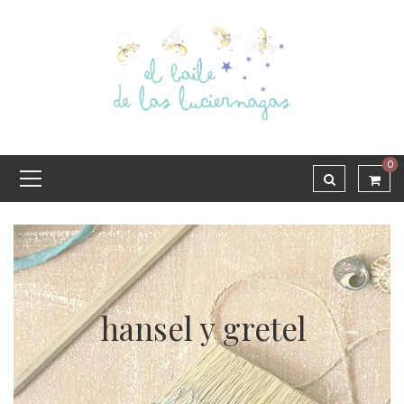
0
hansel y gretel