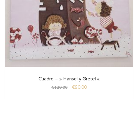
Cuadro – » Hansel y Gretel «
€
90.00
€
120.00