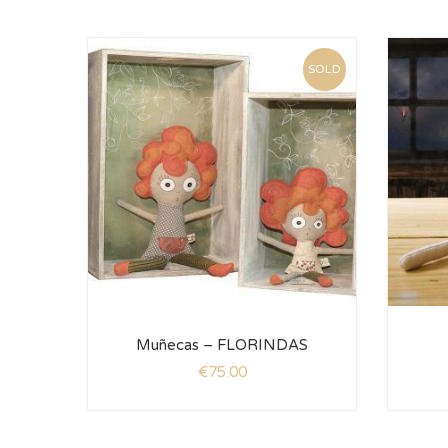
SOLD
Muñecas – FLORINDAS
€
75.00