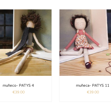
muñeco- PATYS 4
muñeca- PATYS 11
€
39.00
€
39.00