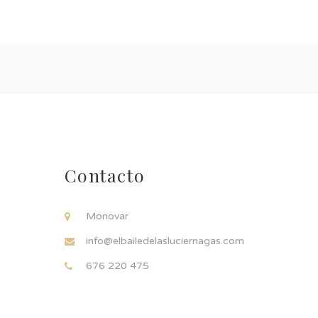
Contacto
Monovar
info@elbailedelasluciernagas.com
676 220 475