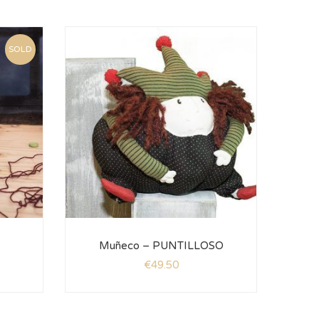
SOLD
Muñeco – PUNTILLOSO
€
49.50