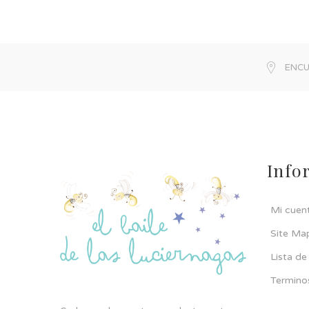
ENCU
Info
Mi cuen
Site Ma
Lista d
Termino