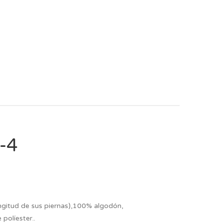
-4
ongitud de sus piernas),100% algodón,
 políester..