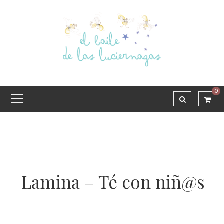
0
Lamina – Té con niñ@s