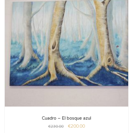
Cuadro – El bosque azul
€
200.00
€
230.00