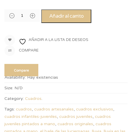
Añadir al carrito
AÑADIR A LA LISTA DE DESEOS
COMPARE
Compare
Availability:
Hay existencias
Size:
N/D
Category:
Cuadros
.
Tags:
cuadros
,
cuadros artesanales
,
cuadros exclusivos
,
cuadros infantiles-juveniles
,
cuadros juveniles
,
cuadros
juveniles pintados a mano
,
cuadros originales
,
cuadros
pintados a mano
,
el baile de las luciernagas
,
lluvia
,
lluvía en las