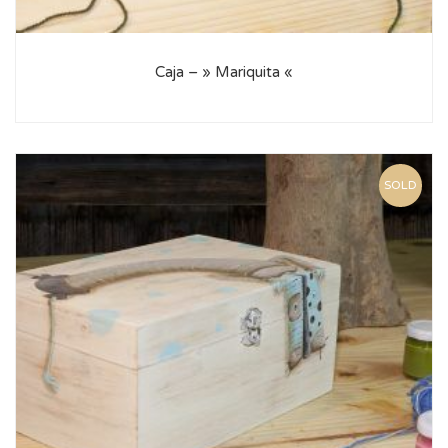
Caja – » Mariquita «
SOLD