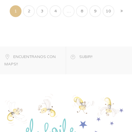
1
2
3
4
…
8
9
10
ENCUENTRANOS CON
SUBIR!!
MAPS!!